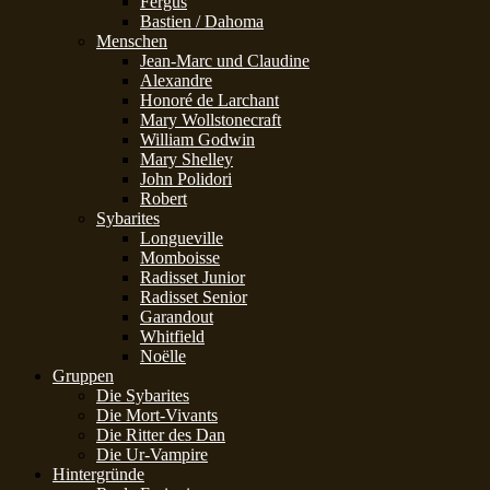
Fergus
Bastien / Dahoma
Menschen
Jean-Marc und Claudine
Alexandre
Honoré de Larchant
Mary Wollstonecraft
William Godwin
Mary Shelley
John Polidori
Robert
Sybarites
Longueville
Momboisse
Radisset Junior
Radisset Senior
Garandout
Whitfield
Noëlle
Gruppen
Die Sybarites
Die Mort-Vivants
Die Ritter des Dan
Die Ur-Vampire
Hintergründe