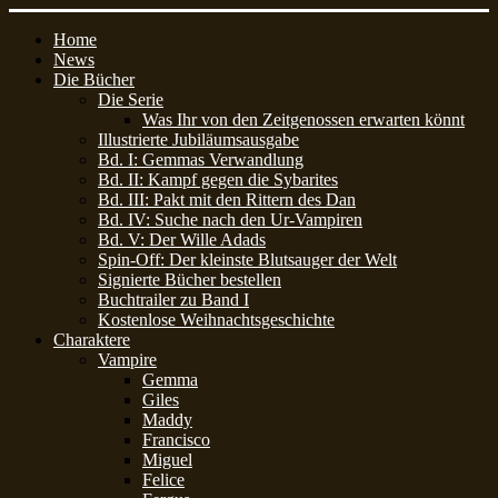
Home
News
Die Bücher
Die Serie
Was Ihr von den Zeitgenossen erwarten könnt
Illustrierte Jubiläumsausgabe
Bd. I: Gemmas Verwandlung
Bd. II: Kampf gegen die Sybarites
Bd. III: Pakt mit den Rittern des Dan
Bd. IV: Suche nach den Ur-Vampiren
Bd. V: Der Wille Adads
Spin-Off: Der kleinste Blutsauger der Welt
Signierte Bücher bestellen
Buchtrailer zu Band I
Kostenlose Weihnachtsgeschichte
Charaktere
Vampire
Gemma
Giles
Maddy
Francisco
Miguel
Felice